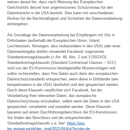
weisen darauf hin, dass nach Meinung des Europäischen
Gerichtshofs derzeit kein angemessenes Schutzniveau für den
Datentransfer in die USA besteht. Dies kann mit verschiedenen
Risiken für die Rechtmäßigkeit und Sicherheit der Datenverarbeitung
einhergehen.
Als Grundlage der Datenverarbeitung bei Empfängern mit Sitz in
Drittstaaten (außerhalb der Europäischen Union, Island,
Liechtenstein, Norwegen, also insbesondere in den USA) oder einer
Datenweitergabe dorthin verwendet Facebook sogenannte
Standardvertragsklauseln (= Art. 46. Abs. 2 und 3 DSGVO).
Standardvertragsklauseln (Standard Contractual Clauses – SCC)
sind von der EU-Kommission bereitgestellte Mustervorlagen und
sollen sicherstellen, dass Ihre Daten auch dann den europäischen
Datenschutzstandards entsprechen, wenn diese in Drittländer (wie
beispielsweise in die USA) überliefert und dort gespeichert werden.
Durch diese Klauseln verpflichtet sich Facebook, bei der
Verarbeitung Ihrer relevanten Daten, das europäische
Datenschutzniveau einzuhalten, selbst wenn die Daten in den USA
gespeichert, verarbeitet und verwaltet werden. Diese Klauseln
basieren auf einem Durchführungsbeschluss der EU-Kommission.
Sie finden den Beschluss und die entsprechenden
Standardvertragsklauseln u.a. hier:
https://eur-
lex.europa.eu/eli/dec_impl/2021/914/oj?locale=de