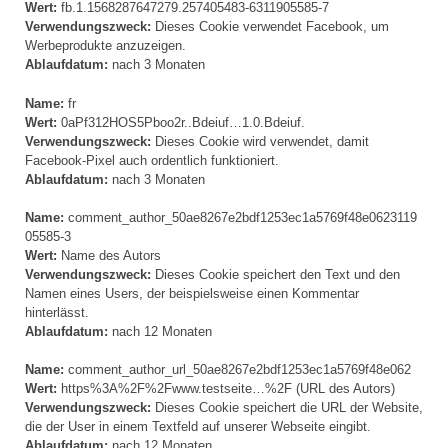
Wert:
fb.1.1568287647279.257405483-6311905585-7
Verwendungszweck:
Dieses Cookie verwendet Facebook, um
Werbeprodukte anzuzeigen.
Ablaufdatum:
nach 3 Monaten
Name:
fr
Wert:
0aPf312HOS5Pboo2r..Bdeiuf…1.0.Bdeiuf.
Verwendungszweck:
Dieses Cookie wird verwendet, damit
Facebook-Pixel auch ordentlich funktioniert.
Ablaufdatum:
nach 3 Monaten
Name:
comment_author_50ae8267e2bdf1253ec1a5769f48e0623119
05585-3
Wert:
Name des Autors
Verwendungszweck:
Dieses Cookie speichert den Text und den
Namen eines Users, der beispielsweise einen Kommentar
hinterlässt.
Ablaufdatum:
nach 12 Monaten
Name:
comment_author_url_50ae8267e2bdf1253ec1a5769f48e062
Wert:
https%3A%2F%2Fwww.testseite…%2F (URL des Autors)
Verwendungszweck:
Dieses Cookie speichert die URL der Website,
die der User in einem Textfeld auf unserer Webseite eingibt.
Ablaufdatum:
nach 12 Monaten